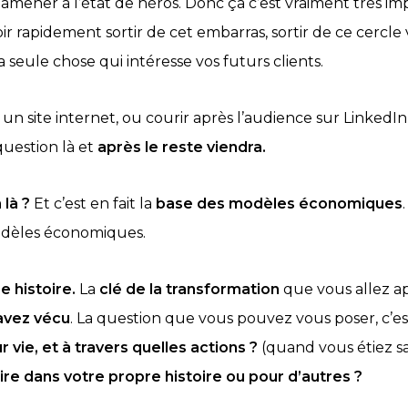
l’amener à l’état de héros.
Donc ça c’est vraiment très im
 rapidement sortir de cet embarras, sortir de ce cercle v
 seule chose qui intéresse vos futurs clients.
un site internet, ou courir après l’audience sur LinkedI
question là et
après le reste viendra.
là ?
Et c’est en fait la
base des modèles économiques
modèles économiques.
e histoire.
La
clé de la transformation
que vous allez ap
avez vécu
. La question que vous pouvez vous poser, c’es
 vie, et à travers quelles actions ?
(quand vous étiez sa
re dans votre propre histoire ou pour d’autres ?