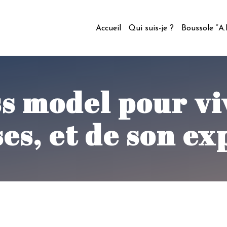
Accueil
Qui suis-je ?
Boussole “A
s model pour vi
es, et de son e