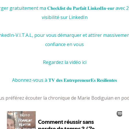
tuitement ma 𝐂𝐡𝐞𝐜𝐤𝐥𝐢𝐬𝐭 𝐝𝐮 𝐏𝐚𝐫𝐟𝐚𝐢𝐭 𝐋𝐢𝐧𝐤𝐞𝐝𝐈𝐧-𝐞
visibilité sur LinkedIn
kedIn-V.I.T.A.L,
pour vous démarquer et attirer massivement
confiance en vous
Regardez la vidéo ici
Abonnez-vous à
𝐓𝐕 𝐝𝐞𝐬 𝐄𝐧𝐭𝐫𝐞𝐩𝐫𝐞𝐧𝐞𝐮𝐫𝐄𝐬 𝐑𝐞𝐬𝐢𝐥𝐢𝐞𝐧𝐭𝐞𝐬
us préférez écouter la chronique de Marie Bodiguian en pod