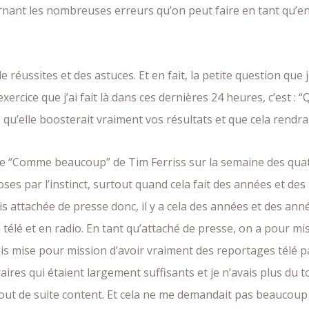
ernant les nombreuses erreurs qu’on peut faire en tant qu’ent
e réussites et des astuces. Et en fait, la petite question que
xercice que j’ai fait là dans ces dernières 24 heures, c’est : 
e qu’elle boosterait vraiment vos résultats et que cela rendr
le livre “Comme beaucoup” de Tim Ferriss sur la semaine des q
s par l’instinct, surtout quand cela fait des années et des 
 attachée de presse donc, il y a cela des années et des année
n télé et en radio. En tant qu’attaché de presse, on a pour 
étais mise pour mission d’avoir vraiment des reportages télé 
es qui étaient largement suffisants et je n’avais plus du tou
 tout de suite content. Et cela ne me demandait pas beaucoup pl