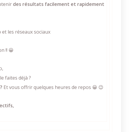
btenir
des résultats facilement et rapidement
 et les réseaux sociaux
n !! 😀
eo,
e faites déjà ?
 ?
Et vous offrir quelques heures de repos 😀 😉
ctifs,