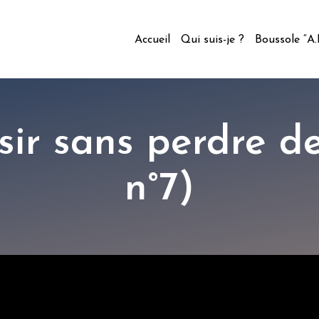
Accueil
Qui suis-je ?
Boussole “A
ir sans perdre de
n°7)