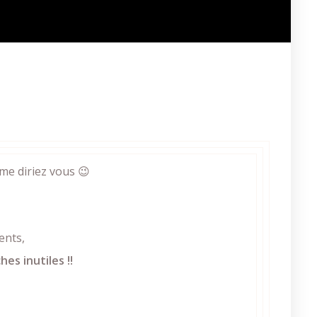
 me diriez vous 😉
ients,
es inutiles !!