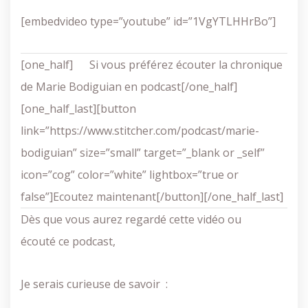
[embedvideo type=”youtube” id=”1VgYTLHHrBo”]
[one_half]
Si vous préférez écouter la chronique
de Marie Bodiguian en podcast[/one_half]
[one_half_last][button
link=”https://www.stitcher.com/podcast/marie-
bodiguian” size=”small” target=”_blank or _self”
icon=”cog” color=”white” lightbox=”true or
false”]Ecoutez maintenant[/button][/one_half_last]
Dès que vous aurez regardé cette vidéo ou
écouté ce podcast,
Je serais curieuse de savoir :