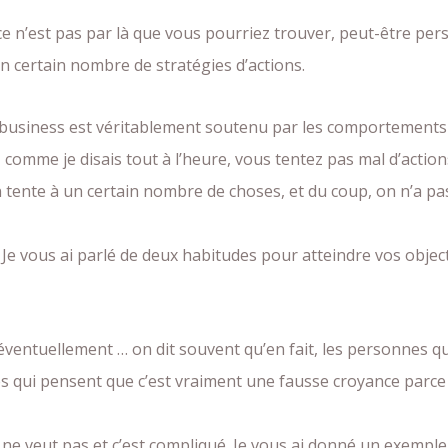
 ce n’est pas par là que vous pourriez trouver, peut-être pe
 certain nombre de stratégies d’actions.
 business est véritablement soutenu par les comportements 
 comme je disais tout à l’heure, vous tentez pas mal d’action
n tente à un certain nombre de choses, et du coup, on n’a p
 Je vous ai parlé de deux habitudes pour atteindre vos objecti
 éventuellement … on dit souvent qu’en fait, les personnes 
s qui pensent que c’est vraiment une fausse croyance parce q
la ne veut pas et c’est compliqué. Je vous ai donné un exemple