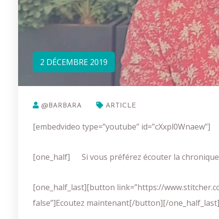
2 DÉCEMBRE 2019
@BARBARA
ARTICLE
[embedvideo type=”youtube” id=”cXxpl0Wnaew”]
[one_half]
Si vous préférez écouter la chroniqu
[one_half_last][button link=”https://www.stitcher.
false”]Ecoutez maintenant[/button][/one_half_last