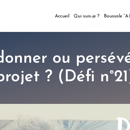
Accueil
Qui suis-je ?
Boussole “A
donner ou persév
projet ? (Défi n°21