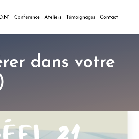
.D.N”
Conférence
Ateliers
Témoignages
Contact
érer dans votre
)