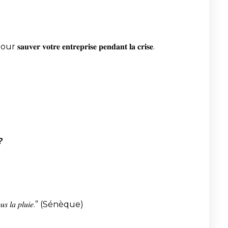
 𝐞𝐧𝐭𝐫𝐞𝐩𝐫𝐢𝐬𝐞 𝐩𝐞𝐧𝐝𝐚𝐧𝐭 𝐥𝐚 𝐜𝐫𝐢𝐬𝐞.
?
 𝑠𝑜𝑢𝑠 𝑙𝑎 𝑝𝑙𝑢𝑖𝑒.” (Sénèque)