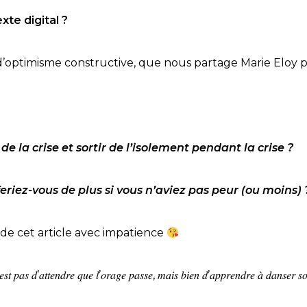
te digital ?
imisme constructive, que nous partage Marie Eloy pour 𝐬𝐚𝐮𝐯𝐞𝐫 𝐯𝐨𝐭𝐫𝐞
e la crise et sortir de l’isolement pendant la crise ?
eriez-vous de plus si vous n’aviez pas peur (ou moins) 
de cet article avec impatience
𝑒𝑛𝑑𝑟𝑒 𝑞𝑢𝑒 𝑙’𝑜𝑟𝑎𝑔𝑒 𝑝𝑎𝑠𝑠𝑒, 𝑚𝑎𝑖𝑠 𝑏𝑖𝑒𝑛 𝑑’𝑎𝑝𝑝𝑟𝑒𝑛𝑑𝑟𝑒 𝑎̀ 𝑑𝑎𝑛𝑠𝑒𝑟