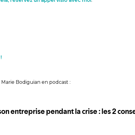
ela, réservez un appel visio avec moi
.
!
e Marie Bodiguian en podcast :