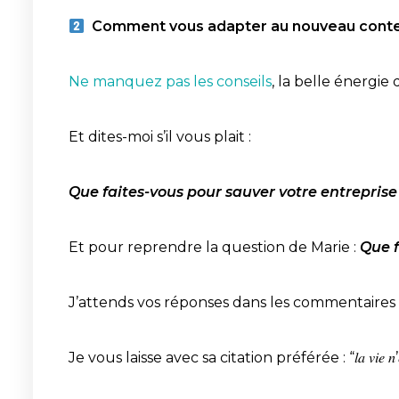
Comment vous adapter au nouveau contex
Ne manquez pas les conseils
, la belle énergie d’opt
Et dites-moi s’il vous plait :
Que faites-vous pour sauver votre entreprise d
Et pour reprendre la question de Marie :
Que f
J’attends vos réponses dans les commentaires 
Je vous laisse avec sa citation préférée : “𝑙𝑎 𝑣𝑖𝑒 𝑛’𝑒𝑠𝑡 𝑝𝑎𝑠 𝑑’𝑎𝑡𝑡