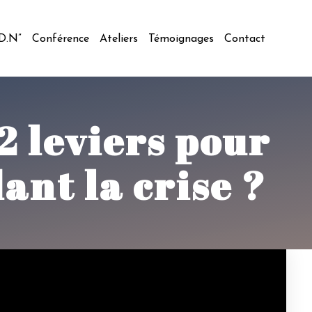
.D.N”
Conférence
Ateliers
Témoignages
Contact
2 leviers pour
ant la crise ?