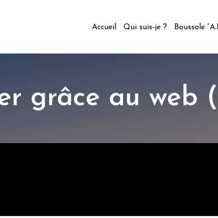
Accueil
Qui suis-je ?
Boussole “A
er grâce au web (