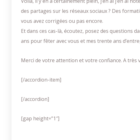
Voilà, il y en a certainement plein, j’en ai j’en ai 
des partages sur les réseaux sociaux ? Des formati
vous avez corrigées ou pas encore.
Et dans ces cas-là, écoutez, posez des questions da
ans pour fêter avec vous et mes trente ans d’entre
Merci de votre attention et votre confiance. A très vi
[/accordion-item]
[/accordion]
[gap height=”1″]