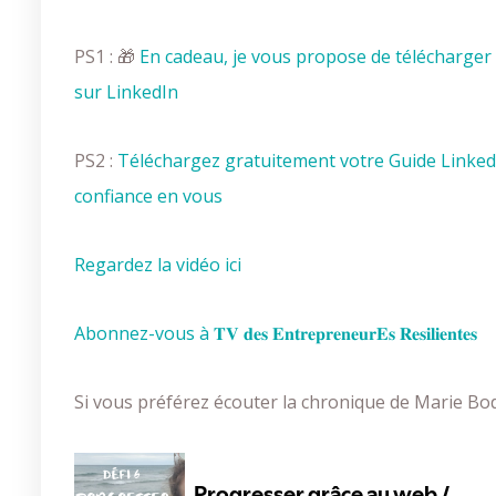
PS1 : 🎁
En cadeau, je vous propose de télécharger gratuitem
sur LinkedIn
PS2 :
Téléchargez gratuitement votre Guide LinkedI
confiance en vous
Regardez la vidéo ici
Abonnez-vous à
𝐓𝐕 𝐝𝐞𝐬 𝐄𝐧𝐭𝐫𝐞𝐩𝐫𝐞𝐧𝐞𝐮𝐫𝐄𝐬 𝐑𝐞𝐬𝐢𝐥𝐢𝐞𝐧𝐭𝐞𝐬
Si vous préférez écouter la chronique de Marie Bod