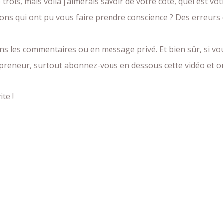
noté trois, mais voilà j’aimerais savoir de votre côté, quel es
ons qui ont pu vous faire prendre conscience ? Des erreurs 
ns les commentaires ou en message privé. Et bien sûr, si vou
preneur, surtout abonnez-vous en dessous cette vidéo et on 
te !