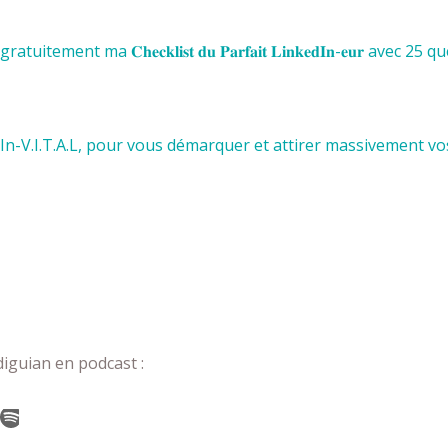
ent ma 𝐂𝐡𝐞𝐜𝐤𝐥𝐢𝐬𝐭 𝐝𝐮 𝐏𝐚𝐫𝐟𝐚𝐢𝐭 𝐋𝐢𝐧𝐤𝐞𝐝𝐈𝐧-𝐞𝐮𝐫 a
n-V.I.T.A.L,
pour vous démarquer et attirer massivement vos
iguian en podcast :