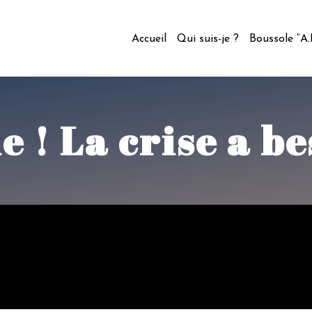
Accueil
Qui suis-je ?
Boussole “A
 ! La crise a be