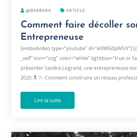
@BARBARA
ARTICLE
Comment faire décoller so
Entrepreneuse
[embedvideo type=”youtube” id=”e0lWG0pWSiY”] [on
_self” icon=”cog” color=”white” lightbox=”true or 
présenter Sandra Legrand, une entrepreneuse exce
2020 🔝 ?– Comment construire un réseau profession
Lire la suite