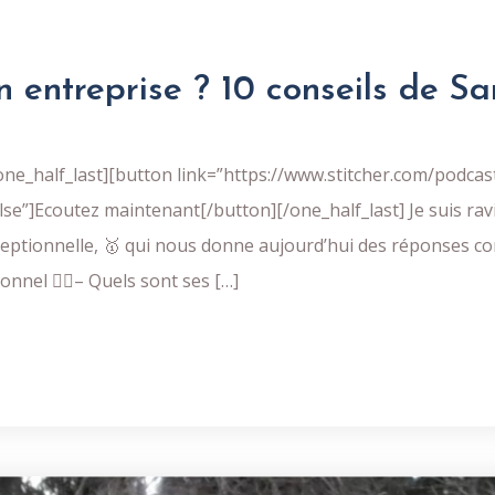
n entreprise ? 10 conseils de S
e_half_last][button link=”https://www.stitcher.com/podcast
false”]Ecoutez maintenant[/button][/one_half_last] Je suis r
ptionnelle, 🥇 qui nous donne aujourd’hui des réponses co
nel 👯‍♀️– Quels sont ses […]