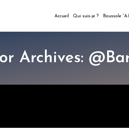
Accueil
Qui suis-je ?
Boussole “A
or Archives: @Ba