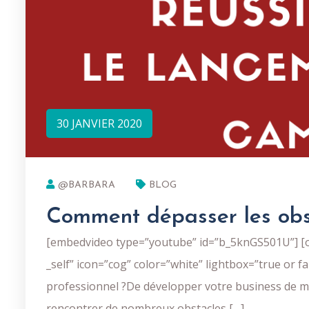
30 JANVIER 2020
@BARBARA
BLOG
Comment dépasser les obsta
[embedvideo type=”youtube” id=”b_5knGS501U”] [on
_self” icon=”cog” color=”white” lightbox=”true or 
professionnel ?De développer votre business de man
rencontrer de nombreux obstacles […]