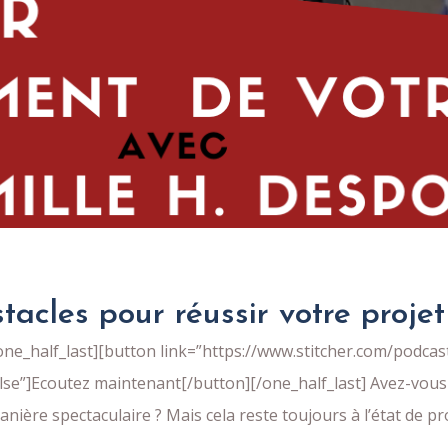
cles pour réussir votre projet 
e_half_last][button link=”https://www.stitcher.com/podcast
false”]Ecoutez maintenant[/button][/one_half_last] Avez-vous
ière spectaculaire ? Mais cela reste toujours à l’état de pr